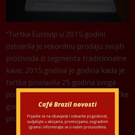
“Tvrtka Eurovip u 2015.godini
ostvarila je rekordnu prodaju svojih
proizvoda iz segmenta tradicionalne
kave. 2015.godina je godina kada je
tvrtka proslavila 25 godina svoga
poslovanja, i kao vrhunac obljetničke
Café Brazil novosti
godine ostvarena je rekordna
prodaja Cafe Brazil “
Prijavite se na obavijesti i ostvarite pogodnosti,
sudjelujte u akcijama, promocijama, nagradnim
igrama i informirajte se o našim proizvodima.