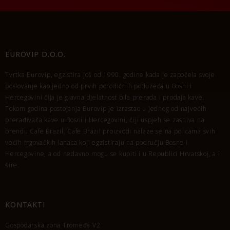
EUROVIP D.O.O.
Tvrtka Eurovip, egzistira još od 1990. godine kada je započela svoje
poslovanje kao jedno od prvih porodičnih poduzeća u Bosni i
Hercegovini čija je glavna djelatnost bila prerada i prodaja kave.
Tokom godina postojanja Eurovip je izrastao u jednog od najvećih
prerađivača kave u Bosni i Hercegovini, čiji uspjeh se zasniva na
brendu Cafe Brazil. Cafe Brazil proizvodi nalaze se na policama svih
većih trgovačkih lanaca koji egzistiraju na području Bosne i
Hercegovine, a od nedavno mogu se kupiti i u Republici Hrvatskoj, a i
šire.
KONTAKTI
Gospodarska zona Tromeđa V2