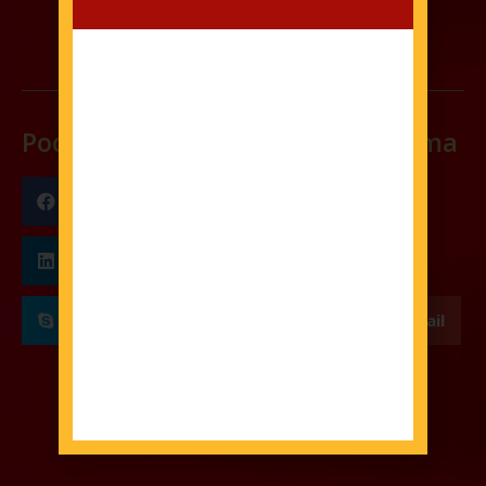
Podijelite na društvenim mrežama
Facebook
Twitter
LinkedIn
Pinterest
Skype
WhatsApp
Email