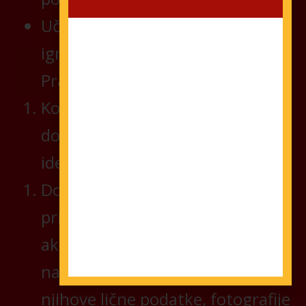
Učestvovanjem u ovoj nagradnoj
igri učesnici prihvataju ova
Pravila.
Kod preuzimanja nagrade
dobitnik je dužan potvrditi svoj
identitet svojom ličnom kartom.
Dobitnici nagrada pristaju da
priređivači u medijskim
aktivnostima vezanim za ovu
nagradnu igru mogu koristiti
njihove lične podatke, fotografije