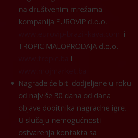
na društvenim mrežama
kompanija EUROVIP d.o.o.
www.eurovip-brazil-kava.com
i
TROPIC MALOPRODAJA d.o.o.
www.tropic.ba
i
www.mojmarket.ba
Nagrade će biti dodjeljene u roku
od najviše 30 dana od dana
objave dobitnika nagradne igre.
U slučaju nemogućnosti
ostvarenja kontakta sa