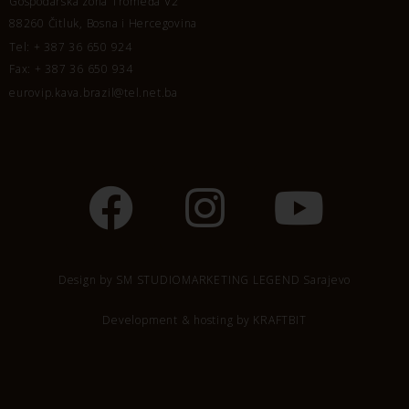
Gospodarska zona Tromeđa V2
88260 Čitluk, Bosna i Hercegovina
Tel: + 387 36 650 924
Fax: + 387 36 650 934
eurovip.kava.brazil@tel.net.ba
Design by
SM STUDIOMARKETING LEGEND Sarajevo
Development & hosting by
KRAFTBIT