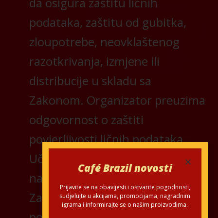
da osigura zaštitu ličnih
podataka, zaštitu od gubitka,
zloupotrebe, neovklaštenog
razotkrivanja, izmjene ili
distribucije u skladu sa
Zakonom. Organizator preuzima
odgovornost o zaštiti
povjerljivosti ličnih podataka
Učesnika za vrijeme trajanja
Café Brazil novosti
nagradne igre u skladu sa
Prijavite se na obavijesti i ostvarite pogodnosti,
Zakonom o zaštiti ličnih
sudjelujte u akcijama, promocijama, nagradnim
igrama i informirajte se o našim proizvodima.
podataka.