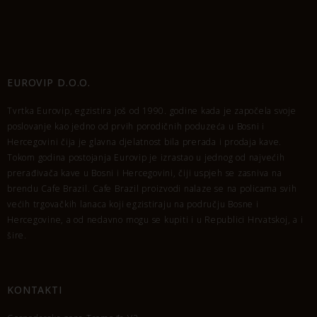
EUROVIP D.O.O.
Tvrtka Eurovip, egzistira još od 1990. godine kada je započela svoje
poslovanje kao jedno od prvih porodičnih poduzeća u Bosni i
Hercegovini čija je glavna djelatnost bila prerada i prodaja kave.
Tokom godina postojanja Eurovip je izrastao u jednog od najvećih
prerađivača kave u Bosni i Hercegovini, čiji uspjeh se zasniva na
brendu Cafe Brazil. Cafe Brazil proizvodi nalaze se na policama svih
većih trgovačkih lanaca koji egzistiraju na području Bosne i
Hercegovine, a od nedavno mogu se kupiti i u Republici Hrvatskoj, a i
šire.
KONTAKTI