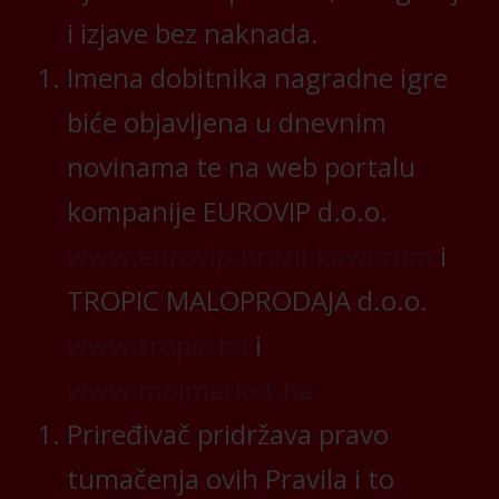
i izjave bez naknada.
Imena dobitnika nagradne igre
biće objavljena u dnevnim
novinama te na web portalu
kompanije EUROVIP d.o.o.
www.eurovip-brazil-kava.com
i
TROPIC MALOPRODAJA d.o.o.
www.tropic.ba
i
www.mojmarket.ba
Priređivač pridržava pravo
tumačenja ovih Pravila i to