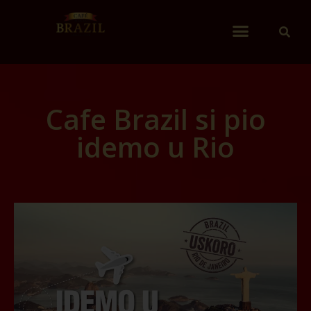
Cafe Brazil si pio
idemo u Rio