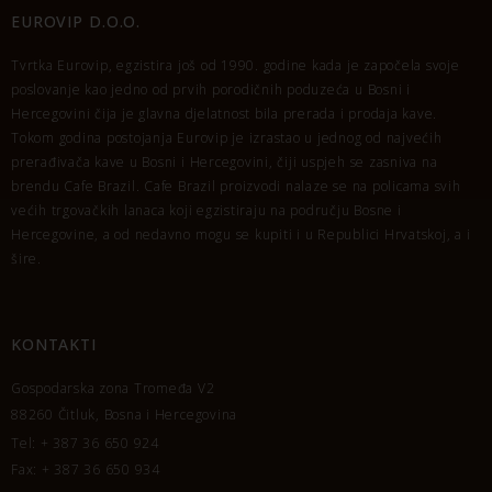
EUROVIP D.O.O.
Tvrtka Eurovip, egzistira još od 1990. godine kada je započela svoje
poslovanje kao jedno od prvih porodičnih poduzeća u Bosni i
Hercegovini čija je glavna djelatnost bila prerada i prodaja kave.
Tokom godina postojanja Eurovip je izrastao u jednog od najvećih
prerađivača kave u Bosni i Hercegovini, čiji uspjeh se zasniva na
brendu Cafe Brazil. Cafe Brazil proizvodi nalaze se na policama svih
većih trgovačkih lanaca koji egzistiraju na području Bosne i
Hercegovine, a od nedavno mogu se kupiti i u Republici Hrvatskoj, a i
šire.
KONTAKTI
Gospodarska zona Tromeđa V2
88260 Čitluk, Bosna i Hercegovina
Tel: + 387 36 650 924
Fax: + 387 36 650 934