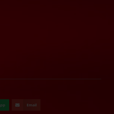
App
Email