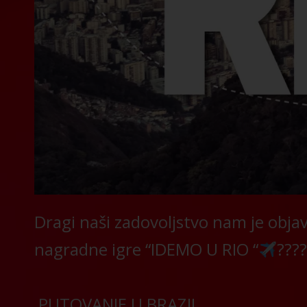
Dragi naši zadovoljstvo nam je objav
nagradne igre “IDEMO U RIO “
???
PUTOVANJE U BRAZIL