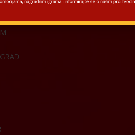
omocijama, nagradnim igrama i informirajte se o našim proizvodi
KM
 GRAD
R