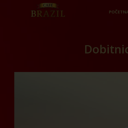
POČETN
Dobitni