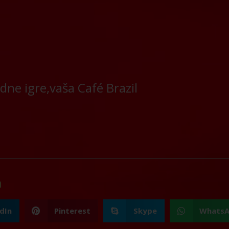
dne igre,vaša Café Brazil
a
dIn
Pinterest
Skype
Whats