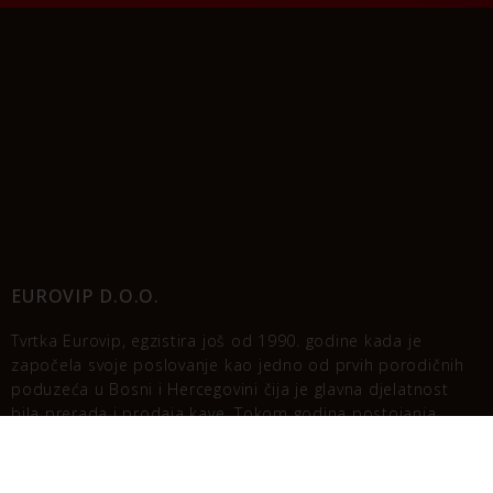
EUROVIP D.O.O.
Tvrtka Eurovip, egzistira još od 1990. godine kada je
započela svoje poslovanje kao jedno od prvih porodičnih
poduzeća u Bosni i Hercegovini čija je glavna djelatnost
bila prerada i prodaja kave. Tokom godina postojanja
Eurovip je izrastao u jednog od najvećih prerađivača kave u
Bosni i Hercegovini, čiji uspjeh se zasniva na brendu Cafe
Brazil. Cafe Brazil proizvodi nalaze se na policama svih