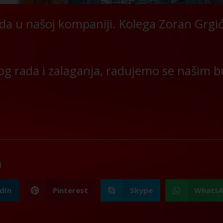
rada u našoj kompaniji. Kolega Zoran Grgi
og rada i zalaganja, radujemo se našim
a
dIn
Pinterest
Skype
Whats