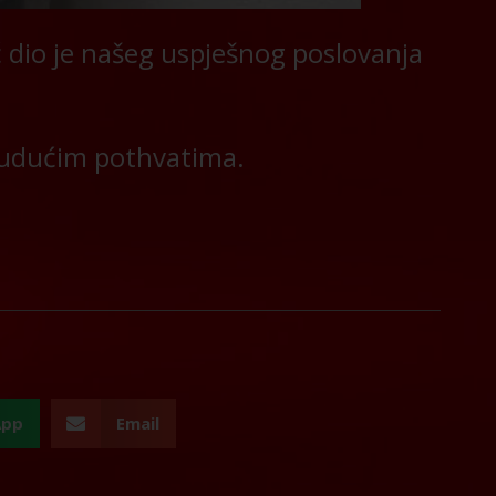
ć dio je našeg uspješnog poslovanja
 budućim pothvatima.
App
Email