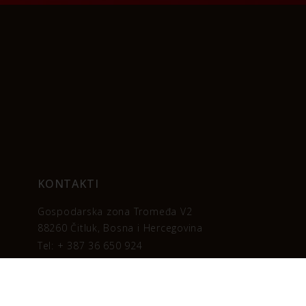
KONTAKTI
Gospodarska zona Tromeđa V2
88260 Čitluk, Bosna i Hercegovina
Tel: + 387 36 650 924
Fax: + 387 36 650 934
eurovip.kava.brazil@tel.net.ba