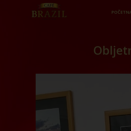
POČETN
Obljet