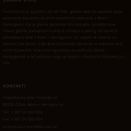
Tvrtka Eurovip, egzistira još od 1990. godine kada je započela svoje
poslovanje kao jedno od prvih porodičnih poduzeća u Bosni i
Hercegovini čija je glavna djelatnost bila prerada i prodaja kave.
Tokom godina postojanja Eurovip je izrastao u jednog od najvećih
prerađivača kave u Bosni i Hercegovini, čiji uspjeh se zasniva na
brendu Cafe Brazil. Cafe Brazil proizvodi nalaze se na policama svih
većih trgovačkih lanaca koji egzistiraju na području Bosne i
Hercegovine, a od nedavno mogu se kupiti i u Republici Hrvatskoj, a i
šire.
KONTAKTI
Gospodarska zona Tromeđa V2
88260 Čitluk, Bosna i Hercegovina
Tel: + 387 36 650 924
Fax: + 387 36 650 934
eurovip.kava.brazil@tel.net.ba